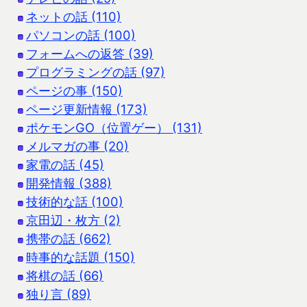
ネットの話 (110)
パソコンの話 (100)
フォームへの返答 (39)
プログラミングの話 (97)
ページの事 (150)
ページ更新情報 (173)
ポケモンGO（位置ゲー） (131)
メルマガの事 (20)
家電の話 (45)
開発情報 (388)
技術的な話 (100)
京田辺・枚方 (2)
携帯の話 (662)
時事的な話題 (150)
将棋の話 (66)
独り言 (89)