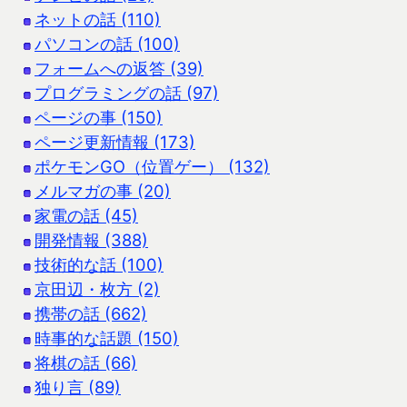
ネットの話 (110)
パソコンの話 (100)
フォームへの返答 (39)
プログラミングの話 (97)
ページの事 (150)
ページ更新情報 (173)
ポケモンGO（位置ゲー） (132)
メルマガの事 (20)
家電の話 (45)
開発情報 (388)
技術的な話 (100)
京田辺・枚方 (2)
携帯の話 (662)
時事的な話題 (150)
将棋の話 (66)
独り言 (89)