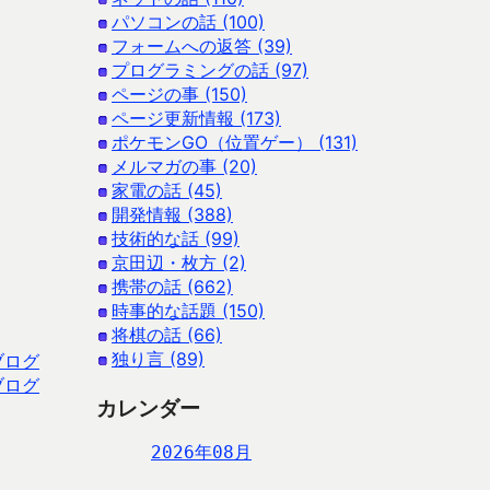
パソコンの話 (100)
フォームへの返答 (39)
プログラミングの話 (97)
ページの事 (150)
ページ更新情報 (173)
ポケモンGO（位置ゲー） (131)
メルマガの事 (20)
家電の話 (45)
開発情報 (388)
技術的な話 (99)
京田辺・枚方 (2)
携帯の話 (662)
時事的な話題 (150)
将棋の話 (66)
独り言 (89)
ブログ
ブログ
カレンダー
2026年08月