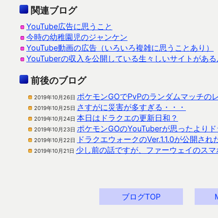
関連ブログ
YouTube広告に思うこと
今時の幼稚園児のジャンケン
YouTube動画の広告（いろいろ複雑に思うことあり）
YouTuberの収入を公開している生々しいサイトがあ
前後のブログ
ポケモンGOでPvPのランダムマッチの
2019年10月26日
さすがに災害が多すぎる・・・
2019年10月25日
本日はドラクエの更新日和？
2019年10月24日
ポケモンGOのYouTuberが思ったよ
2019年10月23日
ドラクエウォークのVer.1.1.0が公開
2019年10月22日
少し前の話ですが、ファーウェイのスマホ
2019年10月21日
ブログTOP