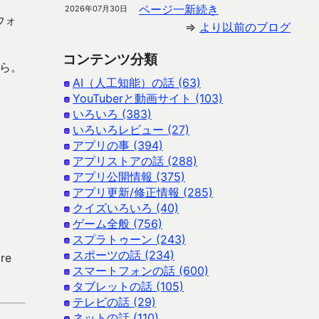
ページ一新続き
2026年07月30日
ウォ
⇒
より以前のブログ
コンテンツ分類
から。
AI（人工知能）の話 (63)
YouTuberと動画サイト (103)
いろいろ (383)
いろいろレビュー (27)
アプリの事 (394)
アプリストアの話 (288)
アプリ公開情報 (375)
アプリ更新/修正情報 (285)
クイズいろいろ (40)
ゲーム全般 (756)
スプラトゥーン (243)
スポーツの話 (234)
re
スマートフォンの話 (600)
タブレットの話 (105)
テレビの話 (29)
ネットの話 (110)