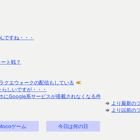
るんですね・・・
レート戦？
りドラクエウォークの配信もしている
≪
されたらしいですが・・・
にGoogle系サービスが搭載されなくなる件
⇒
より最新の
⇒
より以前の
Mocoゲーム
今日は何の日