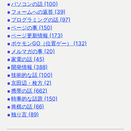
パソコンの話 (100)
フォームへの返答 (39)
プログラミングの話 (97)
ページの事 (150)
ページ更新情報 (173)
ポケモンGO（位置ゲー） (132)
メルマガの事 (20)
家電の話 (45)
開発情報 (388)
技術的な話 (100)
京田辺・枚方 (2)
携帯の話 (662)
時事的な話題 (150)
将棋の話 (66)
独り言 (89)