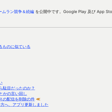
ームラン競争＆続編
を公開中です。Google Play 及び App Sto
があるものに似ている
い
ら駄目だったのか？
とかの言い回し
スの配信を削除の件
≪
ない方へ、アプリ更新しました