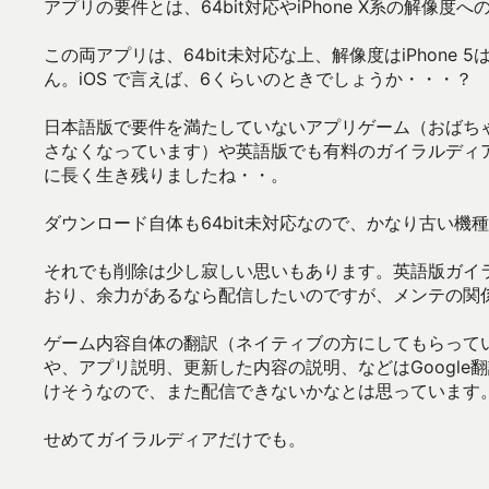
アプリの要件とは、64bit対応やiPhone X系の解像度
この両アプリは、64bit未対応な上、解像度はiPhone 5
ん。iOS で言えば、6くらいのときでしょうか・・・？
日本語版で要件を満たしていないアプリゲーム（おばち
さなくなっています）や英語版でも有料のガイラルディ
に長く生き残りましたね・・。
ダウンロード自体も64bit未対応なので、かなり古い機
それでも削除は少し寂しい思いもあります。英語版ガイラ
おり、余力があるなら配信したいのですが、メンテの関
ゲーム内容自体の翻訳（ネイティブの方にしてもらって
や、アプリ説明、更新した内容の説明、などはGoogl
けそうなので、また配信できないかなとは思っています
せめてガイラルディアだけでも。