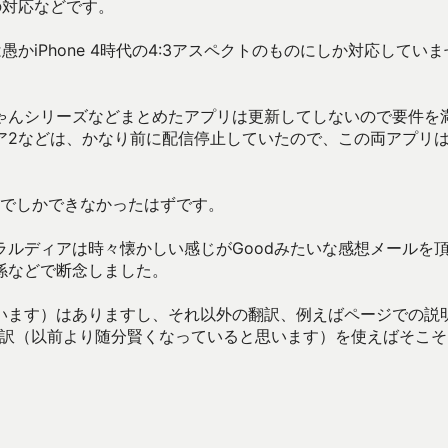
への対応などです。
は愚かiPhone 4時代の4:3アスペクトのものにしか対応していま
ゃんシリーズなどまとめたアプリは更新してしないので要件を
ア2などは、かなり前に配信停止していたので、この両アプリ
種でしかできなかったはずです。
ルディアは時々懐かしい感じがGoodみたいな感想メールを
係などで断念しました。
います）はありますし、それ以外の翻訳、例えばページでの説
e翻訳（以前より随分賢くなっていると思います）を使えばそこ
。