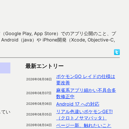
 Play, App Store）でのアプリ公開のこと、プ
）や iPhone開発（Xcode, Objective-C,
最新エントリー
ポケモンGO レイドの仕様は
2026年08月08日
要改善
麻雀系アプリ細かい不具合多
2026年08月07日
数修正中
Android 17 への対応
2026年08月06日
リアル色違いポケモンGET!
してい
2026年08月05日
（クロトノサマバッタ）
ページ一新、触れたいこと
2026年08月04日