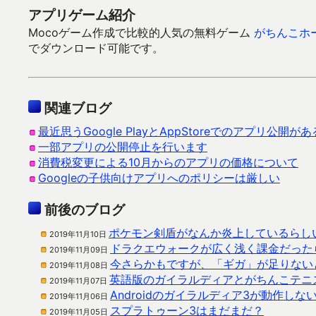
アプリゲーム紹介
Mocoゲーム作成で比較的人気の無料ゲーム
がちんこホ
でダウンロード可能です。
関連ブログ
最近思うGoogle PlayとAppStoreでのアプリ公開
一部アプリの公開停止を行います
消費税変更による10月からのアプリの価格について
Googleの子供向けアプリへのポリシーは厳しい
前後のブログ
ポケモン剣盾がなんか炎上しているらし
2019年11月10日
ドラクエウォークが広く浅く課金だった
2019年11月09日
今さらかもですが、「ギガ」が足りない
2019年11月08日
英語版のガイラルディアとがちんこテニ
2019年11月07日
Androidのガイラルディア3が動作し
2019年11月06日
スプラトゥーン3はまだまだ？
2019年11月05日