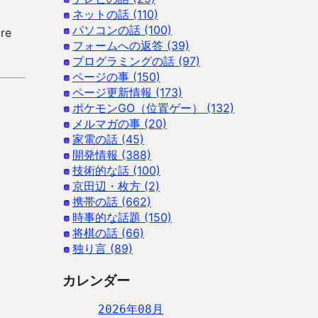
ネットの話 (110)
パソコンの話 (100)
re
フォームへの返答 (39)
プログラミングの話 (97)
ページの事 (150)
ページ更新情報 (173)
ポケモンGO（位置ゲー） (132)
メルマガの事 (20)
家電の話 (45)
開発情報 (388)
技術的な話 (100)
京田辺・枚方 (2)
携帯の話 (662)
時事的な話題 (150)
将棋の話 (66)
独り言 (89)
カレンダー
2026年08月