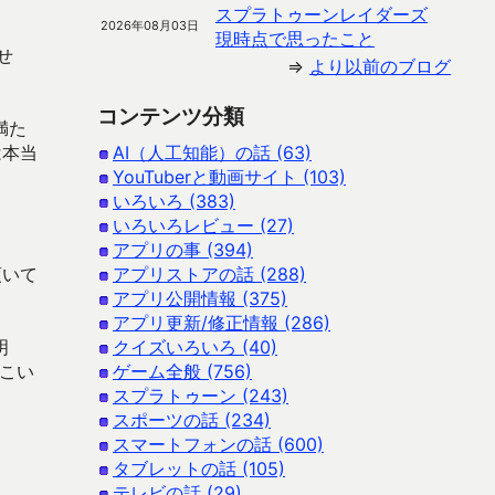
スプラトゥーンレイダーズ
2026年08月03日
現時点で思ったこと
せ
⇒
より以前のブログ
コンテンツ分類
満た
は本当
AI（人工知能）の話 (63)
YouTuberと動画サイト (103)
いろいろ (383)
いろいろレビュー (27)
アプリの事 (394)
頂いて
アプリストアの話 (288)
アプリ公開情報 (375)
アプリ更新/修正情報 (286)
明
クイズいろいろ (40)
そこい
ゲーム全般 (756)
スプラトゥーン (243)
スポーツの話 (234)
スマートフォンの話 (600)
タブレットの話 (105)
テレビの話 (29)