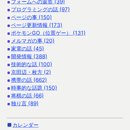
フォームへの返答 (39)
プログラミングの話 (97)
ページの事 (150)
ページ更新情報 (173)
ポケモンGO（位置ゲー） (131)
メルマガの事 (20)
家電の話 (45)
開発情報 (388)
技術的な話 (100)
京田辺・枚方 (2)
携帯の話 (662)
時事的な話題 (150)
将棋の話 (66)
独り言 (89)
カレンダー