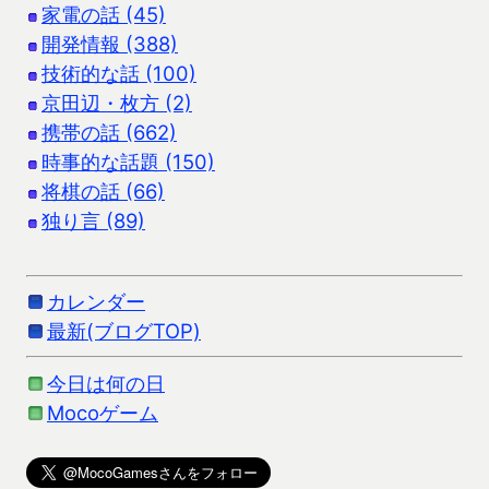
家電の話 (45)
開発情報 (388)
技術的な話 (100)
京田辺・枚方 (2)
携帯の話 (662)
時事的な話題 (150)
将棋の話 (66)
独り言 (89)
カレンダー
最新(ブログTOP)
今日は何の日
Mocoゲーム