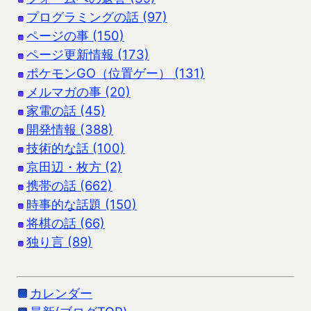
プログラミングの話 (97)
ページの事 (150)
ページ更新情報 (173)
ポケモンGO（位置ゲー） (131)
メルマガの事 (20)
家電の話 (45)
開発情報 (388)
技術的な話 (100)
京田辺・枚方 (2)
携帯の話 (662)
時事的な話題 (150)
将棋の話 (66)
独り言 (89)
カレンダー