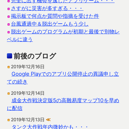
完全に出す機会を逸したアプリゲーム・・・
さすがに災害が多すぎる・・・
掲示板で何点か質問や指摘を受けた件
台風通過中＆脱出ゲームもう少し
脱出ゲームのプログラムが初期と最後で別物レ
ベルに違う
前後のブログ
2019年12月16日
Google Playでのアプリ公開停止の異議申し立
ての続き
2019年12月14日
成金大作戦決定版5の高難易度マップ10を早め
に配信
2019年12月13日
≪
タンク大作戦年内微妙かも・・・