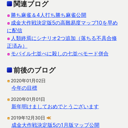
関連ブログ
勝ち麻雀＆4人打ち勝ち麻雀公開
成金大作戦決定版5の高難易度マップ10を早め
に配信
人類終焉にシナリオ2つ追加（落ちる不具合修
正済み）
モバイル七並べに殺しの七並べモード併合
前後のブログ
2020年01月02日
今年の目標
2020年01月01日
新年明けましておめでとうございます
2019年12月30日
≪
成金大作戦決定版5の1月版マップ公開