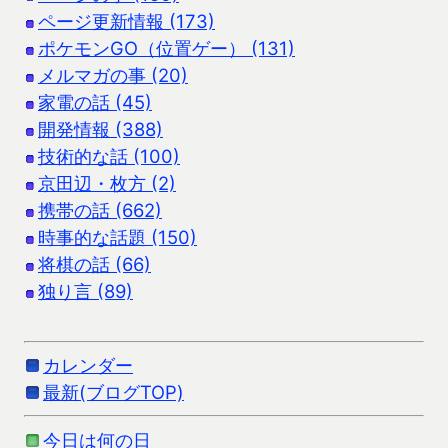
ページ更新情報 (173)
ポケモンGO（位置ゲー） (131)
メルマガの事 (20)
家電の話 (45)
開発情報 (388)
技術的な話 (100)
京田辺・枚方 (2)
携帯の話 (662)
時事的な話題 (150)
将棋の話 (66)
独り言 (89)
カレンダー
最新(ブログTOP)
今日は何の日