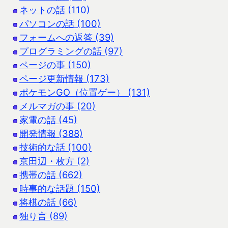
ネットの話 (110)
パソコンの話 (100)
フォームへの返答 (39)
プログラミングの話 (97)
ページの事 (150)
ページ更新情報 (173)
ポケモンGO（位置ゲー） (131)
メルマガの事 (20)
家電の話 (45)
開発情報 (388)
技術的な話 (100)
京田辺・枚方 (2)
携帯の話 (662)
時事的な話題 (150)
将棋の話 (66)
独り言 (89)