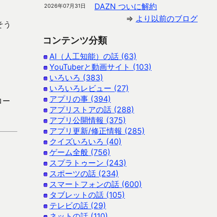
DAZN ついに解約
2026年07月31日
⇒
より以前のブログ
そう
コンテンツ分類
AI（人工知能）の話 (63)
YouTuberと動画サイト (103)
いろいろ (383)
いろいろレビュー (27)
アプリの事 (394)
ロー
アプリストアの話 (288)
アプリ公開情報 (375)
アプリ更新/修正情報 (285)
クイズいろいろ (40)
ゲーム全般 (756)
スプラトゥーン (243)
スポーツの話 (234)
スマートフォンの話 (600)
タブレットの話 (105)
テレビの話 (29)
ネットの話 (110)