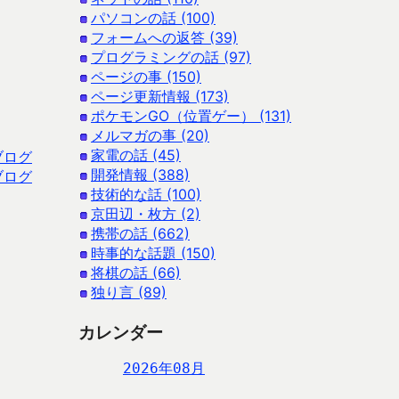
パソコンの話 (100)
フォームへの返答 (39)
プログラミングの話 (97)
ページの事 (150)
ページ更新情報 (173)
ポケモンGO（位置ゲー） (131)
メルマガの事 (20)
家電の話 (45)
ブログ
開発情報 (388)
ブログ
技術的な話 (100)
京田辺・枚方 (2)
携帯の話 (662)
時事的な話題 (150)
将棋の話 (66)
独り言 (89)
カレンダー
2026年08月