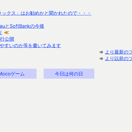
デラックス」はお勧めかと聞かれたので・・・
uとSoftBankの今後
リ
≪
行公開
やすいのか等を書いてみます
⇒
より最新の
⇒
より以前の
Mocoゲーム
今日は何の日