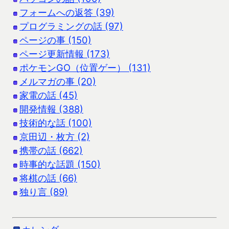
フォームへの返答 (39)
プログラミングの話 (97)
ページの事 (150)
ページ更新情報 (173)
ポケモンGO（位置ゲー） (131)
メルマガの事 (20)
家電の話 (45)
開発情報 (388)
技術的な話 (100)
京田辺・枚方 (2)
携帯の話 (662)
時事的な話題 (150)
将棋の話 (66)
独り言 (89)