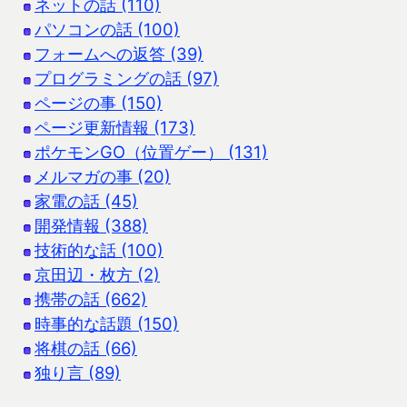
ネットの話 (110)
パソコンの話 (100)
フォームへの返答 (39)
プログラミングの話 (97)
ページの事 (150)
ページ更新情報 (173)
ポケモンGO（位置ゲー） (131)
メルマガの事 (20)
家電の話 (45)
開発情報 (388)
技術的な話 (100)
京田辺・枚方 (2)
携帯の話 (662)
時事的な話題 (150)
将棋の話 (66)
独り言 (89)