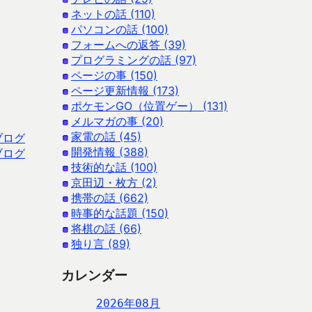
ネットの話 (110)
パソコンの話 (100)
フォームへの返答 (39)
プログラミングの話 (97)
ページの事 (150)
ページ更新情報 (173)
ポケモンGO（位置ゲー） (131)
メルマガの事 (20)
家電の話 (45)
ブログ
開発情報 (388)
ブログ
技術的な話 (100)
京田辺・枚方 (2)
携帯の話 (662)
時事的な話題 (150)
将棋の話 (66)
独り言 (89)
カレンダー
2026年08月