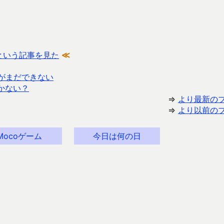
という記事を見た
≪
行がまだできない
かない？
⇒
より最新の
⇒
より以前の
Mocoゲーム
今日は何の日