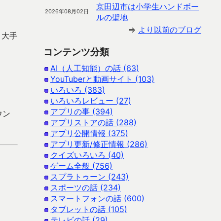
京田辺市は小学生ハンドボー
2026年08月02日
ルの聖地
⇒
より以前のブログ
り大手
コンテンツ分類
AI（人工知能）の話 (63)
YouTuberと動画サイト (103)
いろいろ (383)
いろいろレビュー (27)
アプリの事 (394)
ウン
アプリストアの話 (288)
アプリ公開情報 (375)
アプリ更新/修正情報 (286)
クイズいろいろ (40)
ゲーム全般 (756)
スプラトゥーン (243)
スポーツの話 (234)
スマートフォンの話 (600)
タブレットの話 (105)
テレビの話 (29)