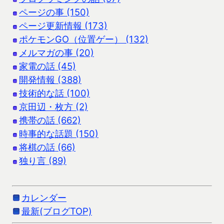
ページの事 (150)
ページ更新情報 (173)
ポケモンGO（位置ゲー） (132)
メルマガの事 (20)
家電の話 (45)
開発情報 (388)
技術的な話 (100)
京田辺・枚方 (2)
携帯の話 (662)
時事的な話題 (150)
将棋の話 (66)
独り言 (89)
カレンダー
最新(ブログTOP)