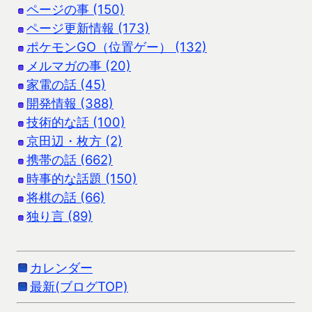
ページの事 (150)
ページ更新情報 (173)
ポケモンGO（位置ゲー） (132)
メルマガの事 (20)
家電の話 (45)
開発情報 (388)
技術的な話 (100)
京田辺・枚方 (2)
携帯の話 (662)
時事的な話題 (150)
将棋の話 (66)
独り言 (89)
カレンダー
最新(ブログTOP)