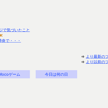
ジで気づいたこと
≪
型肺炎で・・・
⇒
より最新の
⇒
より以前の
Mocoゲーム
今日は何の日