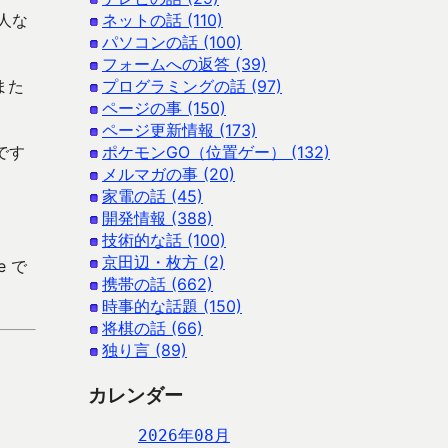
人な
ネットの話 (110)
パソコンの話 (100)
フォームへの返答 (39)
また
プログラミングの話 (97)
ページの事 (150)
ページ更新情報 (173)
です
ポケモンGO（位置ゲー） (132)
メルマガの事 (20)
家電の話 (45)
開発情報 (388)
技術的な話 (100)
京田辺・枚方 (2)
e で
携帯の話 (662)
時事的な話題 (150)
将棋の話 (66)
独り言 (89)
カレンダー
2026年08月