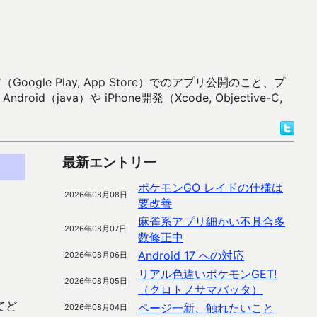
 Play, App Store）でのアプリ公開のこと、プ
）や iPhone開発（Xcode, Objective-C,
最新エントリー
ポケモンGO レイドの仕様は
2026年08月08日
要改善
麻雀系アプリ細かい不具合多
2026年08月07日
数修正中
Android 17 への対応
2026年08月06日
リアル色違いポケモンGET!
2026年08月05日
（クロトノサマバッタ）
てど
ページ一新、触れたいこと
2026年08月04日