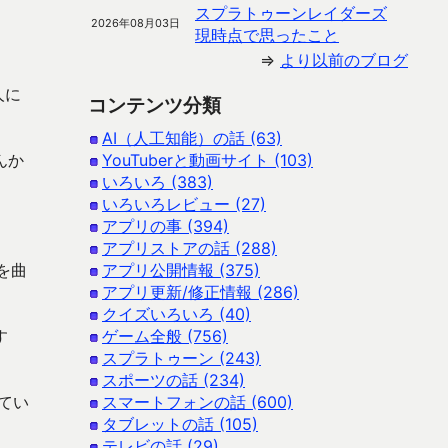
スプラトゥーンレイダーズ
2026年08月03日
現時点で思ったこと
⇒
より以前のブログ
人に
コンテンツ分類
AI（人工知能）の話 (63)
んか
YouTuberと動画サイト (103)
いろいろ (383)
いろいろレビュー (27)
アプリの事 (394)
アプリストアの話 (288)
を曲
アプリ公開情報 (375)
アプリ更新/修正情報 (286)
クイズいろいろ (40)
す
ゲーム全般 (756)
スプラトゥーン (243)
スポーツの話 (234)
てい
スマートフォンの話 (600)
タブレットの話 (105)
テレビの話 (29)