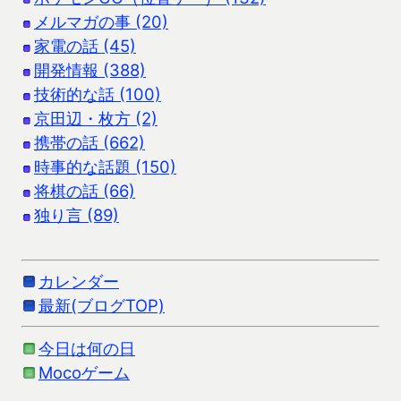
メルマガの事 (20)
家電の話 (45)
開発情報 (388)
技術的な話 (100)
京田辺・枚方 (2)
携帯の話 (662)
時事的な話題 (150)
将棋の話 (66)
独り言 (89)
カレンダー
最新(ブログTOP)
今日は何の日
Mocoゲーム