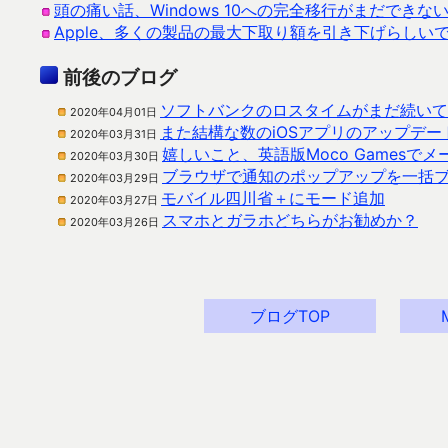
頭の痛い話、Windows 10への完全移行がまだできな
Apple、多くの製品の最大下取り額を引き下げらしい
前後のブログ
ソフトバンクのロスタイムがまだ続いて
2020年04月01日
また結構な数のiOSアプリのアップデ
2020年03月31日
嬉しいこと、英語版Moco Gamesで
2020年03月30日
ブラウザで通知のポップアップを一括
2020年03月29日
モバイル四川省＋にモード追加
2020年03月27日
スマホとガラホどちらがお勧めか？
2020年03月26日
ブログTOP