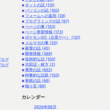
ネットの話 (110)
パソコンの話 (100)
フォームへの返答 (39)
プログラミングの話 (97)
ページの事 (150)
ページ更新情報 (173)
ポケモンGO（位置ゲー） (131)
メルマガの事 (20)
家電の話 (45)
開発情報 (388)
技術的な話 (100)
ブログ
京田辺・枚方 (2)
ブログ
携帯の話 (662)
時事的な話題 (150)
将棋の話 (66)
独り言 (89)
カレンダー
2026年08月