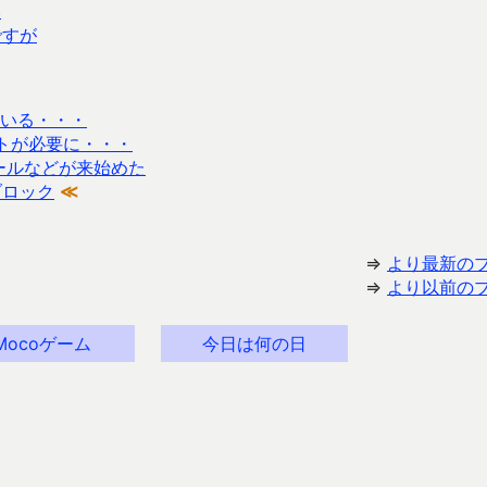
い
ですが
いる・・・
ートが必要に・・・
メールなどが来始めた
ブロック
≪
⇒
より最新の
⇒
より以前の
Mocoゲーム
今日は何の日