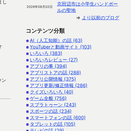
まし
京田辺市は小学生ハンドボー
2026年08月02日
ルの聖地
⇒
より以前のブログ
コンテンツ分類
AI（人工知能）の話 (63)
す
YouTuberと動画サイト (103)
いろいろ (383)
いろいろレビュー (27)
アプリの事 (394)
アプリストアの話 (288)
アプリ公開情報 (375)
ウン
アプリ更新/修正情報 (286)
クイズいろいろ (40)
ゲーム全般 (756)
スプラトゥーン (243)
スポーツの話 (234)
スマートフォンの話 (600)
タブレットの話 (105)
テレビの話 (29)