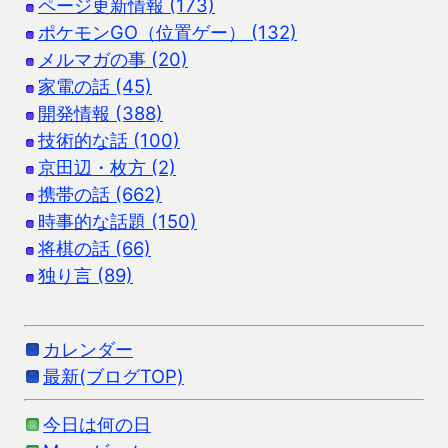
ページ更新情報 (173)
ポケモンGO（位置ゲー） (132)
メルマガの事 (20)
家電の話 (45)
開発情報 (388)
技術的な話 (100)
京田辺・枚方 (2)
携帯の話 (662)
時事的な話題 (150)
将棋の話 (66)
独り言 (89)
カレンダー
最新(ブログTOP)
今日は何の日