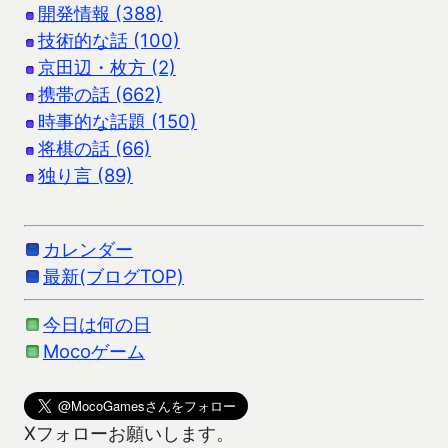
開発情報 (388)
技術的な話 (100)
京田辺・枚方 (2)
携帯の話 (662)
時事的な話題 (150)
将棋の話 (66)
独り言 (89)
カレンダー
最新(ブログTOP)
今日は何の日
Mocoゲーム
Xフォローお願いします。