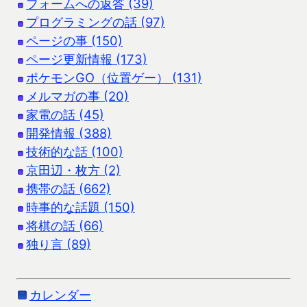
フォームへの返答 (39)
プログラミングの話 (97)
ページの事 (150)
ページ更新情報 (173)
ポケモンGO（位置ゲー） (131)
メルマガの事 (20)
家電の話 (45)
開発情報 (388)
技術的な話 (100)
京田辺・枚方 (2)
携帯の話 (662)
時事的な話題 (150)
将棋の話 (66)
独り言 (89)
カレンダー