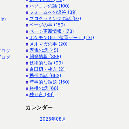
パソコンの話 (100)
フォームへの返答 (39)
プログラミングの話 (97)
n)
ページの事 (150)
ページ更新情報 (173)
ポケモンGO（位置ゲー） (131)
メルマガの事 (20)
家電の話 (45)
ブログ
開発情報 (388)
ブログ
技術的な話 (99)
京田辺・枚方 (2)
携帯の話 (662)
時事的な話題 (150)
将棋の話 (66)
独り言 (89)
カレンダー
2026年08月