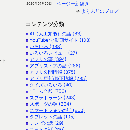
ページ一新続き
2026年07月30日
⇒
より以前のブログ
コンテンツ分類
AI（人工知能）の話 (63)
YouTuberと動画サイト (103)
いろいろ (383)
いろいろレビュー (27)
アプリの事 (394)
ード
アプリストアの話 (288)
アプリ公開情報 (375)
アプリ更新/修正情報 (285)
クイズいろいろ (40)
ゲーム全般 (756)
スプラトゥーン (243)
スポーツの話 (234)
スマートフォンの話 (600)
タブレットの話 (105)
テレビの話 (29)
ネットの話 (110)