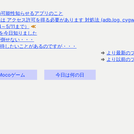
厚接触の可能性知らせるアプリのこと
は アクセス許可を得る必要があります 対処法 (adb.log, cygwi
～5/11まで）
≪
を今日知りました
が倒せない・・・
待したいことがあるのですが・・・
⇒
より最新の
⇒
より以前の
Mocoゲーム
今日は何の日