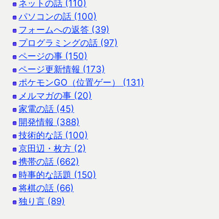
ネットの話 (110)
パソコンの話 (100)
フォームへの返答 (39)
プログラミングの話 (97)
ページの事 (150)
ページ更新情報 (173)
ポケモンGO（位置ゲー） (131)
メルマガの事 (20)
家電の話 (45)
開発情報 (388)
技術的な話 (100)
京田辺・枚方 (2)
携帯の話 (662)
時事的な話題 (150)
将棋の話 (66)
独り言 (89)