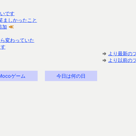
いです
笑ましかったこと
追加
≪
3から変わっていた
ます
⇒
より最新の
⇒
より以前の
Mocoゲーム
今日は何の日