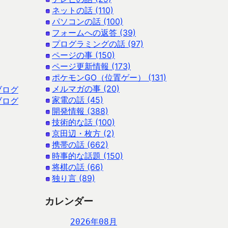
ネットの話 (110)
パソコンの話 (100)
フォームへの返答 (39)
プログラミングの話 (97)
ページの事 (150)
ページ更新情報 (173)
ポケモンGO（位置ゲー） (131)
メルマガの事 (20)
ブログ
家電の話 (45)
ブログ
開発情報 (388)
技術的な話 (100)
京田辺・枚方 (2)
携帯の話 (662)
時事的な話題 (150)
将棋の話 (66)
独り言 (89)
カレンダー
2026年08月