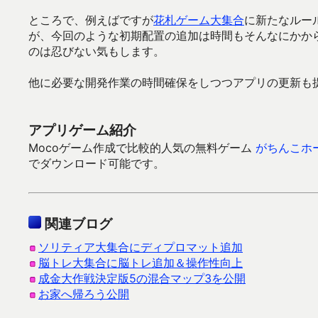
ところで、例えばですが
花札ゲーム大集合
に新たなルー
が、今回のような初期配置の追加は時間もそんなにかか
のは忍びない気もします。
他に必要な開発作業の時間確保をしつつアプリの更新も
アプリゲーム紹介
Mocoゲーム作成で比較的人気の無料ゲーム
がちんこホ
でダウンロード可能です。
関連ブログ
ソリティア大集合にディプロマット追加
脳トレ大集合に脳トレ追加＆操作性向上
成金大作戦決定版5の混合マップ3を公開
お家へ帰ろう公開