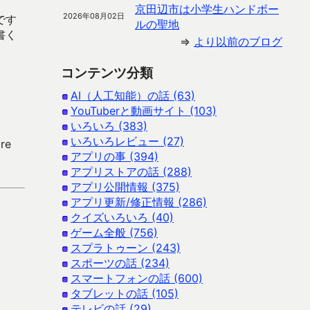
京田辺市は小学生ハンドボー
2026年08月02日
です
ルの聖地
書く
⇒
より以前のブログ
コンテンツ分類
AI（人工知能）の話 (63)
YouTuberと動画サイト (103)
いろいろ (383)
いろいろレビュー (27)
re
アプリの事 (394)
アプリストアの話 (288)
アプリ公開情報 (375)
アプリ更新/修正情報 (286)
クイズいろいろ (40)
ゲーム全般 (756)
スプラトゥーン (243)
スポーツの話 (234)
スマートフォンの話 (600)
タブレットの話 (105)
テレビの話 (29)