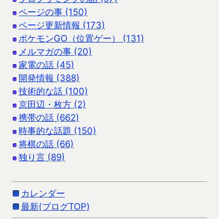
ページの事 (150)
ページ更新情報 (173)
ポケモンGO（位置ゲー） (131)
メルマガの事 (20)
家電の話 (45)
開発情報 (388)
技術的な話 (100)
京田辺・枚方 (2)
携帯の話 (662)
時事的な話題 (150)
将棋の話 (66)
独り言 (89)
カレンダー
最新(ブログTOP)