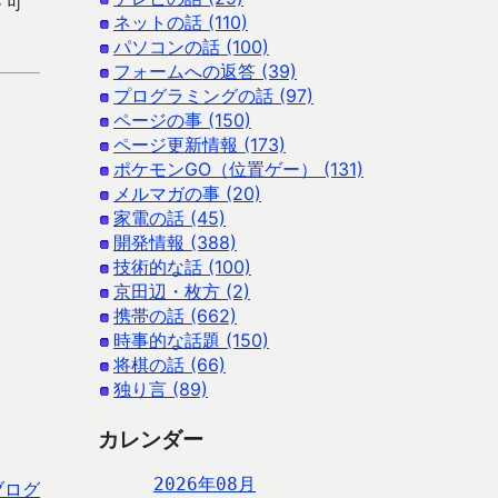
ド可
ネットの話 (110)
パソコンの話 (100)
フォームへの返答 (39)
プログラミングの話 (97)
ページの事 (150)
ページ更新情報 (173)
ポケモンGO（位置ゲー） (131)
メルマガの事 (20)
家電の話 (45)
開発情報 (388)
技術的な話 (100)
京田辺・枚方 (2)
携帯の話 (662)
時事的な話題 (150)
将棋の話 (66)
独り言 (89)
カレンダー
2026年08月
ブログ