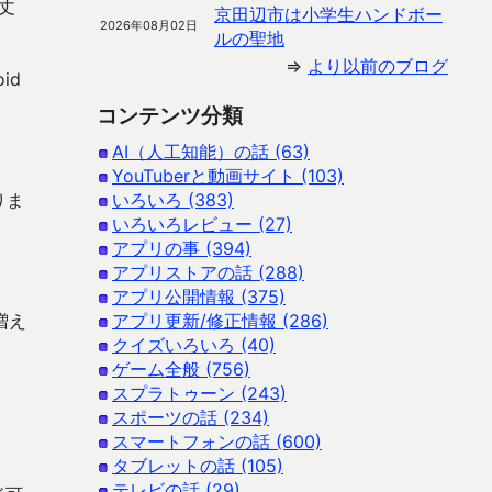
丈
京田辺市は小学生ハンドボー
2026年08月02日
ルの聖地
⇒
より以前のブログ
id
コンテンツ分類
AI（人工知能）の話 (63)
YouTuberと動画サイト (103)
りま
いろいろ (383)
いろいろレビュー (27)
アプリの事 (394)
アプリストアの話 (288)
アプリ公開情報 (375)
増え
アプリ更新/修正情報 (286)
クイズいろいろ (40)
ゲーム全般 (756)
スプラトゥーン (243)
スポーツの話 (234)
スマートフォンの話 (600)
タブレットの話 (105)
テレビの話 (29)