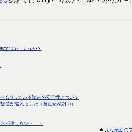
版
を公開中です。Google Play 及び App Store でダウンロー
OKなのでしょうか？
？
普段からONしている端末の安定性について
プ配信が遅れました（自動化検討中）
テスが倒せない・・・
⇒
より最新の