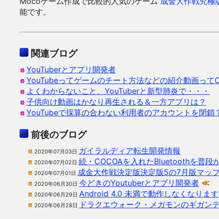
Mocoゲーム作成で比較的人気のゲーム
成金大作戦究極
能です。
関連ブログ
YouTuberとアプリ開発者
YouTubeってゲームのチート方法などの紹介動画って
よくわからないこと、YouTuberと新型肺炎で・・・
子供向け動画はかなり再生される＆一方アプリは？
YouTubeで採算の合わない利用者のアカウントを閉鎖
前後のブログ
ガイラルディア転生開発情報
2020年07月03日
続・COCOAを入れたBluetoothを
2020年07月02日
成金大作戦決定版決定版5の7月版マッ
2020年07月01日
今どきのYoutuberとアプリ開発者
≪
2020年06月30日
Android 4.0 未満で動作しなくなります
2020年06月29日
ドラクエウォーク・メガモンのギガン
2020年06月28日