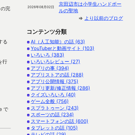
京田辺市は小学生ハンドボー
2026年08月02日
その完
ルの聖地
⇒
より以前のブログ
コンテンツ分類
する
AI（人工知能）の話 (63)
YouTuberと動画サイト (103)
いろいろ (383)
を行
いろいろレビュー (27)
アプリの事 (394)
アプリストアの話 (288)
アプリ公開情報 (375)
アプリ更新/修正情報 (286)
クイズいろいろ (40)
ゲーム全般 (756)
スプラトゥーン (243)
e で
スポーツの話 (234)
スマートフォンの話 (600)
タブレットの話 (105)
テレビの話 (29)