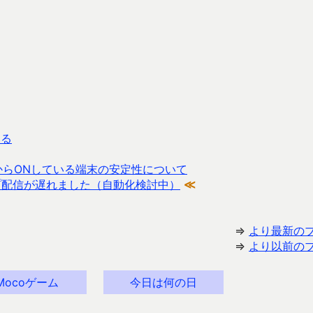
いる
普段からONしている端末の安定性について
プ配信が遅れました（自動化検討中）
≪
⇒
より最新の
⇒
より以前の
Mocoゲーム
今日は何の日