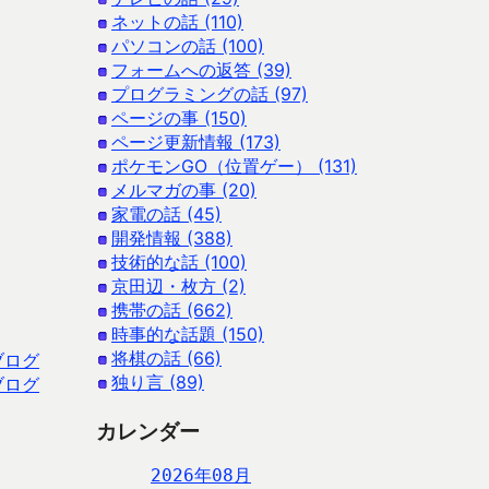
ネットの話 (110)
パソコンの話 (100)
フォームへの返答 (39)
プログラミングの話 (97)
ページの事 (150)
ページ更新情報 (173)
ポケモンGO（位置ゲー） (131)
メルマガの事 (20)
家電の話 (45)
開発情報 (388)
技術的な話 (100)
京田辺・枚方 (2)
携帯の話 (662)
時事的な話題 (150)
将棋の話 (66)
ブログ
独り言 (89)
ブログ
カレンダー
2026年08月