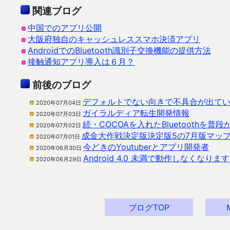
関連ブログ
中国でのアプリ公開
大阪府独自のキャッシュレススマホ決済アプリ
AndroidでのBluetooth識別子交換機能の提供方法
接触通知アプリ導入は６月？
前後のブログ
デフォルトでない向きで不具合が出て
2020年07月04日
ガイラルディア転生開発情報
2020年07月03日
続・COCOAを入れたBluetoothを
2020年07月02日
成金大作戦決定版決定版5の7月版マッ
2020年07月01日
今どきのYoutuberとアプリ開発者
2020年06月30日
Android 4.0 未満で動作しなくなります
2020年06月29日
ブログTOP