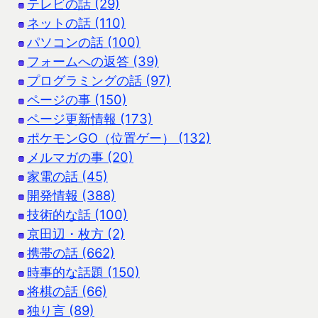
テレビの話 (29)
ネットの話 (110)
パソコンの話 (100)
フォームへの返答 (39)
プログラミングの話 (97)
ページの事 (150)
ページ更新情報 (173)
ポケモンGO（位置ゲー） (132)
メルマガの事 (20)
家電の話 (45)
開発情報 (388)
技術的な話 (100)
京田辺・枚方 (2)
携帯の話 (662)
時事的な話題 (150)
将棋の話 (66)
独り言 (89)