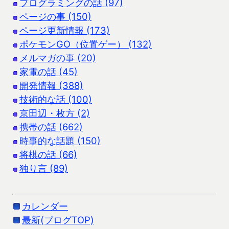
プログラミングの話 (97)
ページの事 (150)
ページ更新情報 (173)
ポケモンGO（位置ゲー） (132)
メルマガの事 (20)
家電の話 (45)
開発情報 (388)
技術的な話 (100)
京田辺・枚方 (2)
携帯の話 (662)
時事的な話題 (150)
将棋の話 (66)
独り言 (89)
カレンダー
最新(ブログTOP)