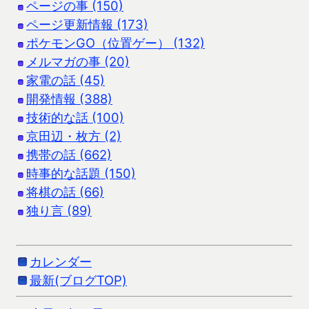
ページの事 (150)
ページ更新情報 (173)
ポケモンGO（位置ゲー） (132)
メルマガの事 (20)
家電の話 (45)
開発情報 (388)
技術的な話 (100)
京田辺・枚方 (2)
携帯の話 (662)
時事的な話題 (150)
将棋の話 (66)
独り言 (89)
カレンダー
最新(ブログTOP)