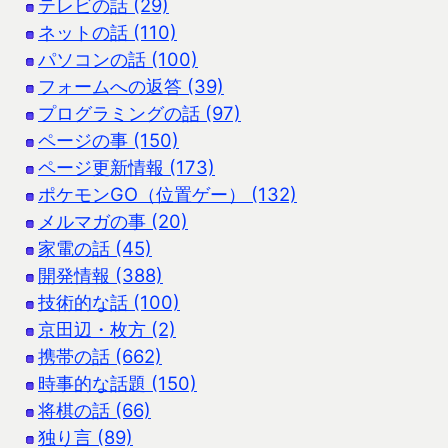
テレビの話 (29)
ネットの話 (110)
パソコンの話 (100)
フォームへの返答 (39)
プログラミングの話 (97)
ページの事 (150)
ページ更新情報 (173)
ポケモンGO（位置ゲー） (132)
メルマガの事 (20)
家電の話 (45)
開発情報 (388)
技術的な話 (100)
京田辺・枚方 (2)
携帯の話 (662)
時事的な話題 (150)
将棋の話 (66)
独り言 (89)