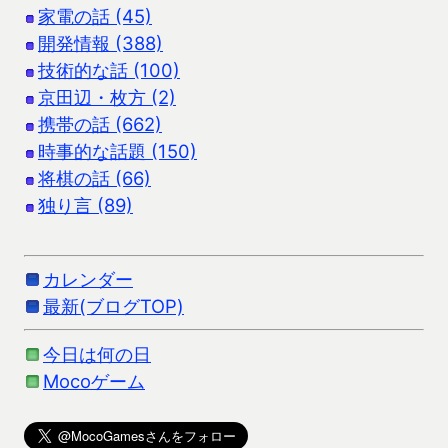
家電の話 (45)
開発情報 (388)
技術的な話 (100)
京田辺・枚方 (2)
携帯の話 (662)
時事的な話題 (150)
将棋の話 (66)
独り言 (89)
カレンダー
最新(ブログTOP)
今日は何の日
Mocoゲーム