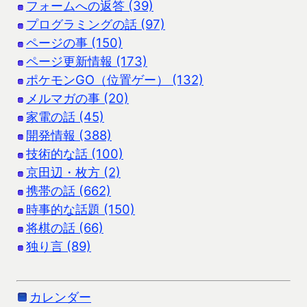
フォームへの返答 (39)
プログラミングの話 (97)
ページの事 (150)
ページ更新情報 (173)
ポケモンGO（位置ゲー） (132)
メルマガの事 (20)
家電の話 (45)
開発情報 (388)
技術的な話 (100)
京田辺・枚方 (2)
携帯の話 (662)
時事的な話題 (150)
将棋の話 (66)
独り言 (89)
カレンダー