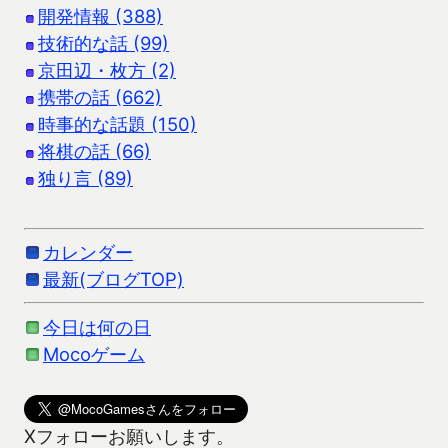
開発情報 (388)
技術的な話 (99)
京田辺・枚方 (2)
携帯の話 (662)
時事的な話題 (150)
将棋の話 (66)
独り言 (89)
カレンダー
最新(ブログTOP)
今日は何の日
Mocoゲーム
Xフォローお願いします。