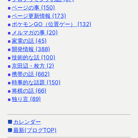
ページの事 (150)
ページ更新情報 (173)
ポケモンGO（位置ゲー） (132)
メルマガの事 (20)
家電の話 (45)
開発情報 (388)
技術的な話 (100)
京田辺・枚方 (2)
携帯の話 (662)
時事的な話題 (150)
将棋の話 (66)
独り言 (89)
カレンダー
最新(ブログTOP)