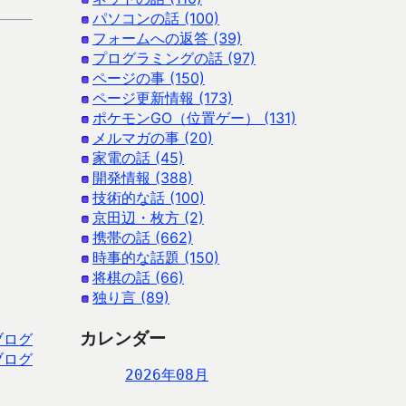
パソコンの話 (100)
フォームへの返答 (39)
プログラミングの話 (97)
ページの事 (150)
ページ更新情報 (173)
ポケモンGO（位置ゲー） (131)
メルマガの事 (20)
家電の話 (45)
開発情報 (388)
技術的な話 (100)
京田辺・枚方 (2)
携帯の話 (662)
時事的な話題 (150)
将棋の話 (66)
独り言 (89)
カレンダー
ブログ
ブログ
2026年08月