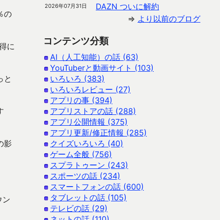
DAZN ついに解約
2026年07月31日
％の
⇒
より以前のブログ
コンテンツ分類
得に
AI（人工知能）の話 (63)
YouTuberと動画サイト (103)
っと
いろいろ (383)
いろいろレビュー (27)
アプリの事 (394)
す
アプリストアの話 (288)
アプリ公開情報 (375)
アプリ更新/修正情報 (285)
の影
クイズいろいろ (40)
ゲーム全般 (756)
スプラトゥーン (243)
スポーツの話 (234)
スマートフォンの話 (600)
タブレットの話 (105)
ウン
テレビの話 (29)
ネットの話 (110)