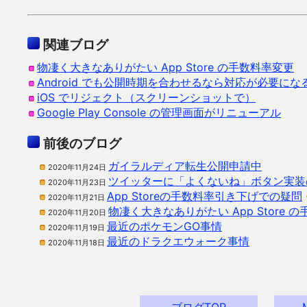
関連ブログ
物凄く大きなありがたい App Store の手数料率変更
Android でも公開時期を合わせるなら対応が必要にな
iOS でリジェクト（スクリーンショットで）
Google Play Console の管理画面がリニューアル
前後のブログ
ガイラルディア転生公開申請中
2020年11月24日
ツイッターに「よくないね」ボタン実装
2020年11月23日
App Storeの手数料率引き下げでの疑問
2020年11月21日
物凄く大きなありがたい App Store 
2020年11月20日
最近のポケモンGO事情
2020年11月19日
最近のドラクエウォーク事情
2020年11月18日