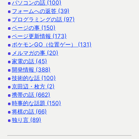
パソコンの話 (100)
フォームへの返答 (39)
プログラミングの話 (97)
ページの事 (150)
ページ更新情報 (173)
ポケモンGO（位置ゲー） (131)
メルマガの事 (20)
家電の話 (45)
開発情報 (388)
技術的な話 (100)
京田辺・枚方 (2)
携帯の話 (662)
時事的な話題 (150)
将棋の話 (66)
独り言 (89)