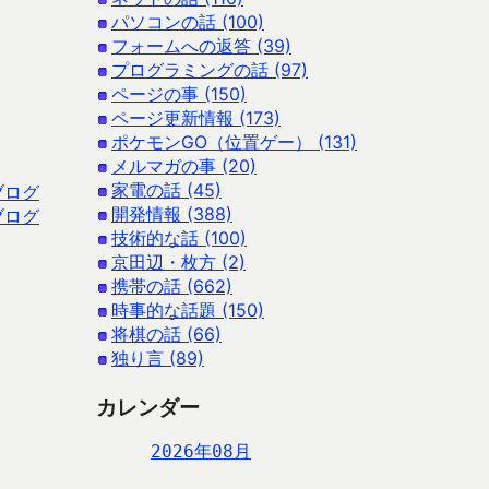
パソコンの話 (100)
フォームへの返答 (39)
プログラミングの話 (97)
ページの事 (150)
ページ更新情報 (173)
ポケモンGO（位置ゲー） (131)
メルマガの事 (20)
家電の話 (45)
ブログ
開発情報 (388)
ブログ
技術的な話 (100)
京田辺・枚方 (2)
携帯の話 (662)
時事的な話題 (150)
将棋の話 (66)
独り言 (89)
カレンダー
2026年08月