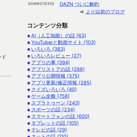
DAZN ついに解約
2026年07月31日
⇒
より以前のブログ
コンテンツ分類
AI（人工知能）の話 (63)
YouTuberと動画サイト (103)
いろいろ (383)
いろいろレビュー (27)
ード
アプリの事 (394)
アプリストアの話 (288)
アプリ公開情報 (375)
アプリ更新/修正情報 (285)
クイズいろいろ (40)
ゲーム全般 (756)
スプラトゥーン (243)
スポーツの話 (234)
スマートフォンの話 (600)
タブレットの話 (105)
テレビの話 (29)
ネットの話 (110)