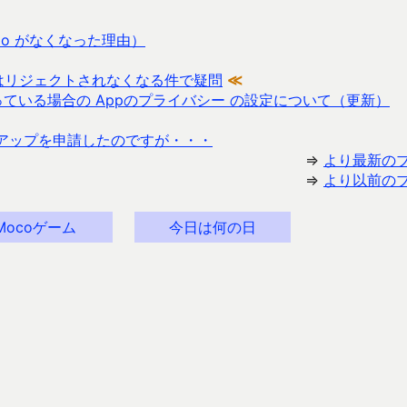
omo がなくなった理由）
正の場合はリジェクトされなくなる件で疑問
≪
Mob を使っている場合の Appのプライバシー の設定について（更新）
ンアップを申請したのですが・・・
⇒
より最新の
⇒
より以前の
Mocoゲーム
今日は何の日