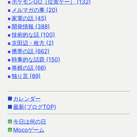
ポケモンGO（位置ゲー） (132)
メルマガの事 (20)
家電の話 (45)
開発情報 (388)
技術的な話 (100)
京田辺・枚方 (2)
携帯の話 (662)
時事的な話題 (150)
将棋の話 (66)
独り言 (89)
カレンダー
最新(ブログTOP)
今日は何の日
Mocoゲーム