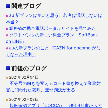
関連ブログ
au 新プランは良いと思う、若者は通話しないは
本当？
総務省の携帯電話ポータルサイトを見てみた
ソフトバンクの新しい料金プラン「SoftBank
on LINE」
auの新プランのこと（DAZN for docomo がな
くなった理由）
前後のブログ
2021年02月04日
不等号の向きを変えるコード書き換えで業務妨
害に問われた裁判、無罪判決が出る
2021年02月03日
接触確認アプリ『COCOA』、昨年9月末からア