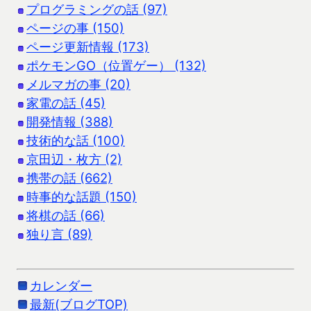
プログラミングの話 (97)
ページの事 (150)
ページ更新情報 (173)
ポケモンGO（位置ゲー） (132)
メルマガの事 (20)
家電の話 (45)
開発情報 (388)
技術的な話 (100)
京田辺・枚方 (2)
携帯の話 (662)
時事的な話題 (150)
将棋の話 (66)
独り言 (89)
カレンダー
最新(ブログTOP)