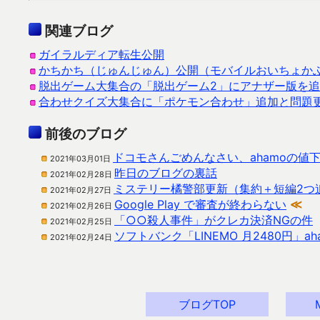
関連ブログ
ガイラルディア転生公開
かちかち（じゅんじゅん）公開（モバイルおいちょか
脱出ゲーム大集合の「脱出ゲーム2」にアナザー版を
合わせクイズ大集合に「ポケモン合わせ」追加と問題
前後のブログ
ドコモさんごめんなさい、ahamoの値
2021年03月01日
昨日のブログの裏話
2021年02月28日
ミステリー橘警部更新（集約＋短編2つ
2021年02月27日
Google Play で審査が終わらない
≪
2021年02月26日
「○○殺人事件」がクレカ決済NGの件
2021年02月25日
ソフトバンク「LINEMO 月2480円」
2021年02月24日
ブログTOP