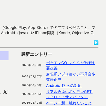
 Play, App Store）でのアプリ公開のこと、プ
）や iPhone開発（Xcode, Objective-C,
最新エントリー
ポケモンGO レイドの仕様は
2026年08月08日
要改善
麻雀系アプリ細かい不具合多
2026年08月07日
数修正中
Android 17 への対応
2026年08月06日
リアル色違いポケモンGET!
、丸1
2026年08月05日
（クロトノサマバッタ）
ページ一新、触れたいこと
2026年08月04日