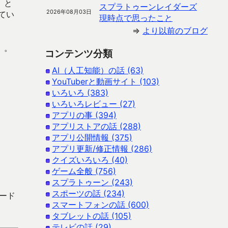
」と
スプラトゥーンレイダーズ
2026年08月03日
てい
現時点で思ったこと
⇒
より以前のブログ
）。
コンテンツ分類
AI（人工知能）の話 (63)
YouTuberと動画サイト (103)
いろいろ (383)
いろいろレビュー (27)
。
アプリの事 (394)
アプリストアの話 (288)
アプリ公開情報 (375)
アプリ更新/修正情報 (286)
クイズいろいろ (40)
ゲーム全般 (756)
スプラトゥーン (243)
スポーツの話 (234)
ロード
スマートフォンの話 (600)
タブレットの話 (105)
テレビの話 (29)