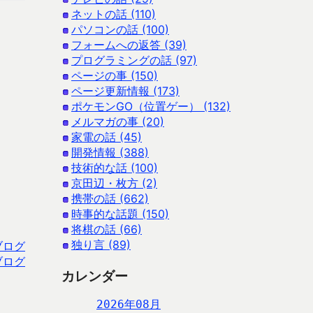
ネットの話 (110)
パソコンの話 (100)
フォームへの返答 (39)
プログラミングの話 (97)
ページの事 (150)
ページ更新情報 (173)
ポケモンGO（位置ゲー） (132)
メルマガの事 (20)
家電の話 (45)
開発情報 (388)
技術的な話 (100)
京田辺・枚方 (2)
携帯の話 (662)
時事的な話題 (150)
将棋の話 (66)
独り言 (89)
ブログ
ブログ
カレンダー
2026年08月