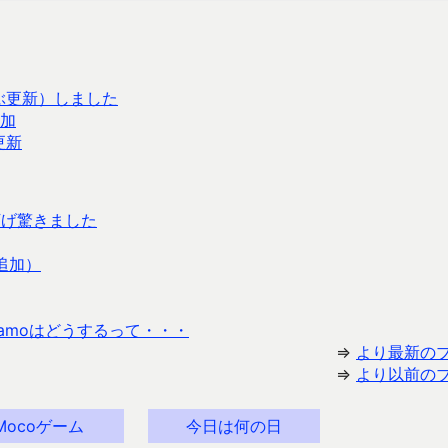
ぶ更新）しました
追加
更新
下げ驚きました
追加）
ahamoはどうするって・・・
⇒
より最新の
⇒
より以前の
Mocoゲーム
今日は何の日