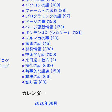
パソコンの話 (100)
フォームへの返答 (39)
プログラミングの話 (97)
ページの事 (150)
ページ更新情報 (173)
ポケモンGO（位置ゲー） (131)
メルマガの事 (20)
家電の話 (45)
開発情報 (388)
技術的な話 (100)
京田辺・枚方 (2)
ブログ
携帯の話 (662)
ブログ
時事的な話題 (150)
将棋の話 (66)
独り言 (89)
カレンダー
2026年08月