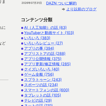
りま
DAZN ついに解約
2026年07月31日
⇒
より以前のブログ
コンテンツ分類
れに
AI（人工知能）の話 (63)
YouTuberと動画サイト (103)
いろいろ (383)
など
いろいろレビュー (27)
。
アプリの事 (394)
アプリストアの話 (288)
アプリ公開情報 (375)
アプリ更新/修正情報 (285)
クイズいろいろ (40)
ゲーム全般 (756)
スプラトゥーン (243)
スポーツの話 (234)
スマートフォンの話 (600)
タブレットの話 (105)
テレビの話 (29)
ネットの話 (110)