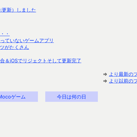
ぶ更新）しました
・・
っていないゲームアプリ
ツがたくさん
合＆iOSでリジェクトそして更新完了
⇒
より最新の
⇒
より以前の
Mocoゲーム
今日は何の日