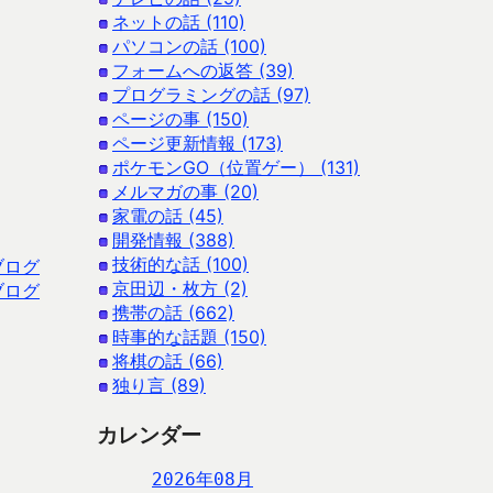
ネットの話 (110)
パソコンの話 (100)
フォームへの返答 (39)
プログラミングの話 (97)
ページの事 (150)
ページ更新情報 (173)
ポケモンGO（位置ゲー） (131)
メルマガの事 (20)
家電の話 (45)
開発情報 (388)
技術的な話 (100)
ブログ
京田辺・枚方 (2)
ブログ
携帯の話 (662)
時事的な話題 (150)
将棋の話 (66)
独り言 (89)
カレンダー
2026年08月