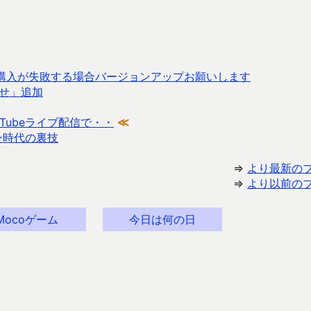
ップ購入が失敗する場合バージョンアップお願いします
せ」追加
Tubeライブ配信で・・
≪
ン時代の裏技
⇒
より最新の
⇒
より以前の
Mocoゲーム
今日は何の日