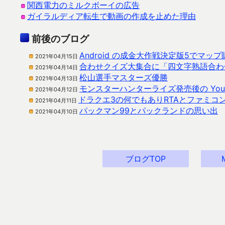
関西電力のミルクボーイの広告
ガイラルディア転生で動画の作成を止めた理由
前後のブログ
Android の成金大作戦決定版5でマ
2021年04月15日
合わせクイズ大集合に「四文字熟語合わ
2021年04月14日
松山選手マスターズ優勝
2021年04月13日
モンスターハンターライズ発売後の You
2021年04月12日
ドラクエ3の何でもありRTAとファミコ
2021年04月11日
パックマン99とパックランドの思い出
2021年04月10日
ブログTOP