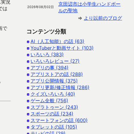
ム実況
京田辺市は小学生ハンドボー
2026年08月02日
では
ルの聖地
⇒
より以前のブログ
画で
コンテンツ分類
AI（人工知能）の話 (63)
YouTuberと動画サイト (103)
いろいろ (383)
いろいろレビュー (27)
アプリの事 (394)
アプリストアの話 (288)
アプリ公開情報 (375)
p
アプリ更新/修正情報 (286)
クイズいろいろ (40)
ゲーム全般 (756)
スプラトゥーン (243)
スポーツの話 (234)
スマートフォンの話 (600)
タブレットの話 (105)
テレビの話 (29)