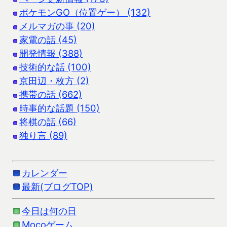
ポケモンGO（位置ゲー） (132)
メルマガの事 (20)
家電の話 (45)
開発情報 (388)
技術的な話 (100)
京田辺・枚方 (2)
携帯の話 (662)
時事的な話題 (150)
将棋の話 (66)
独り言 (89)
カレンダー
最新(ブログTOP)
今日は何の日
Mocoゲーム