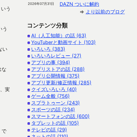
DAZN ついに解約
2026年07月31日
という
⇒
より以前のブログ
コンテンツ分類
いう
AI（人工知能）の話 (63)
YouTuberと動画サイト (103)
ない
いろいろ (383)
いろいろレビュー (27)
アプリの事 (394)
はな
アプリストアの話 (288)
アプリ公開情報 (375)
アプリ更新/修正情報 (285)
が、実
クイズいろいろ (40)
ゲーム全般 (756)
スプラトゥーン (243)
スポーツの話 (234)
スマートフォンの話 (600)
タブレットの話 (105)
テレビの話 (29)
 で
ネットの話 (110)