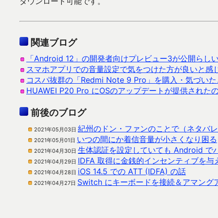
ダウンロード可能です。
関連ブログ
「Android 12」の開発者向けプレビュー3が公開らし
スマホアプリでの音量設定で気をつけた方が良いと感
コスパ抜群の「Redmi Note 9 Pro」を購入・気づい
HUAWEI P20 Pro にOSのアップデートが提供され
前後のブログ
紀州のドン・ファンのことで（ネタバレ
2021年05月03日
いつの間にか着信音量が小さくなり困る
2021年05月01日
生体認証を設定していても Android
2021年04月30日
IDFA 取得に金銭的インセンティブを
2021年04月29日
iOS 14.5 での ATT (IDFA) の話
2021年04月28日
Switch にキーボードを接続＆アマン
2021年04月27日