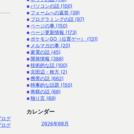
パソコンの話 (100)
フォームへの返答 (39)
プログラミングの話 (97)
ページの事 (150)
ページ更新情報 (173)
ポケモンGO（位置ゲー） (131)
メルマガの事 (20)
家電の話 (45)
開発情報 (388)
技術的な話 (100)
京田辺・枚方 (2)
携帯の話 (662)
時事的な話題 (150)
将棋の話 (66)
独り言 (89)
カレンダー
ブログ
2026年08月
ブログ