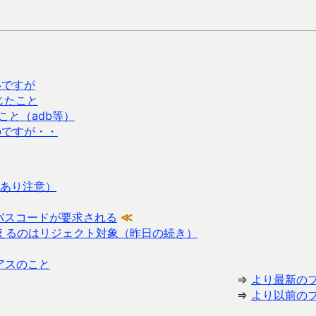
いですが
じたこと
たこと（adb等）
たのですが・・
あり注意）
 でパスコードが要求される
≪
与えるのはリジェクト対象（昨日の続き）
グアスのこと
⇒
より最新の
⇒
より以前の