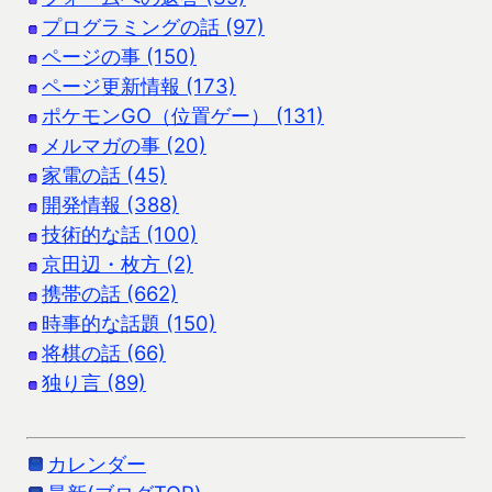
プログラミングの話 (97)
ページの事 (150)
ページ更新情報 (173)
ポケモンGO（位置ゲー） (131)
メルマガの事 (20)
家電の話 (45)
開発情報 (388)
技術的な話 (100)
京田辺・枚方 (2)
携帯の話 (662)
時事的な話題 (150)
将棋の話 (66)
独り言 (89)
カレンダー