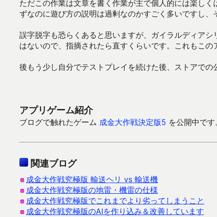
ただこの作業は文章を書く作業が主で個人的には楽しく
ずなのに遊び方の説明は過剰なのかすごく多いですし、
誤字脱字も恐らくあると思いますが、ガイラルディアシ
はないので、指摘されたら直すくらいです。これもこの
後もう少し自分でテストプレイを続けた後、ストアでの公
アプリゲーム紹介
ブログで触れたゲーム
成金大作戦決定版5
を公開中です。G
関連ブログ
成金大作戦究極版 輸送ヘリ vs 輸送機
成金大作戦究極版の地雷・機雷の仕様
成金大作戦究極版でこれまでより劣ってしまうこと
成金大作戦究極版のAIを作り込み＆改善しています