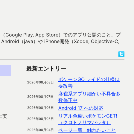
 Play, App Store）でのアプリ公開のこと、プ
）や iPhone開発（Xcode, Objective-C,
最新エントリー
ポケモンGO レイドの仕様は
2026年08月08日
要改善
麻雀系アプリ細かい不具合多
2026年08月07日
数修正中
Android 17 への対応
2026年08月06日
リアル色違いポケモンGET!
に実
2026年08月05日
（クロトノサマバッタ）
ページ一新、触れたいこと
2026年08月04日