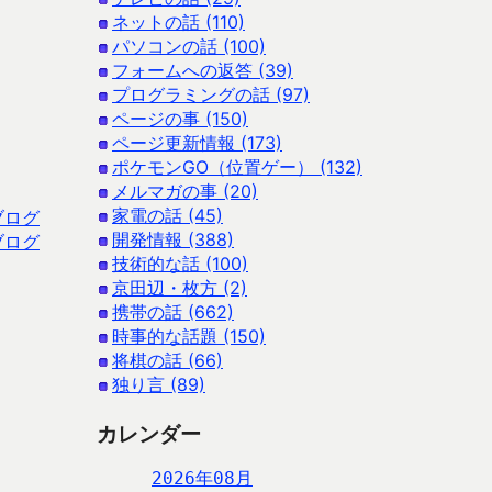
ネットの話 (110)
パソコンの話 (100)
フォームへの返答 (39)
プログラミングの話 (97)
ページの事 (150)
ページ更新情報 (173)
ポケモンGO（位置ゲー） (132)
メルマガの事 (20)
家電の話 (45)
ブログ
開発情報 (388)
ブログ
技術的な話 (100)
京田辺・枚方 (2)
携帯の話 (662)
時事的な話題 (150)
将棋の話 (66)
独り言 (89)
カレンダー
2026年08月