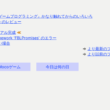
てゲームプログラミング』かなり触れてからのいろいろ
レットのレビュー
アル完成
≪
framework 'FBLPromises' のエラー
ない場合
⇒
より最新の
⇒
より以前の
Mocoゲーム
今日は何の日