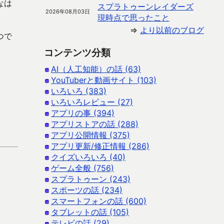
なは
スプラトゥーンレイダーズ
2026年08月03日
現時点で思ったこと
⇒
より以前のブログ
つで
コンテンツ分類
AI（人工知能）の話 (63)
YouTuberと動画サイト (103)
いろいろ (383)
いろいろレビュー (27)
アプリの事 (394)
アプリストアの話 (288)
アプリ公開情報 (375)
アプリ更新/修正情報 (286)
クイズいろいろ (40)
ゲーム全般 (756)
スプラトゥーン (243)
スポーツの話 (234)
スマートフォンの話 (600)
タブレットの話 (105)
テレビの話 (29)