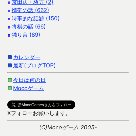
京田辺・枚方 (2)
携帯の話 (662)
時事的な話題 (150)
将棋の話 (66)
独り言 (89)
カレンダー
最新(ブログTOP)
今日は何の日
Mocoゲーム
Xフォローお願いします。
(C)Mocoゲーム 2005-